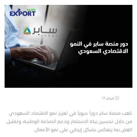
فبراير 17
تلعب منصة سابر دوراً حيوياً في تعزيز نمو الاقتصاد السعودي
من خلال تحسين بيئة الاستثمار ودعم الصناعة الوطنية، وتقليل
الغش بما ينعكس بشكل إيجابي على نمو الأعمال.